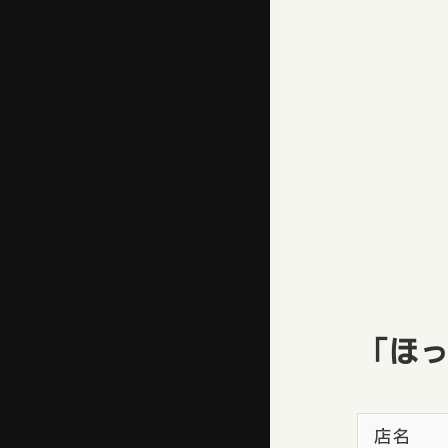
「ほっ
店名