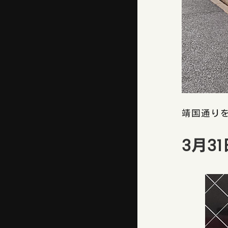
靖国通り
3月3