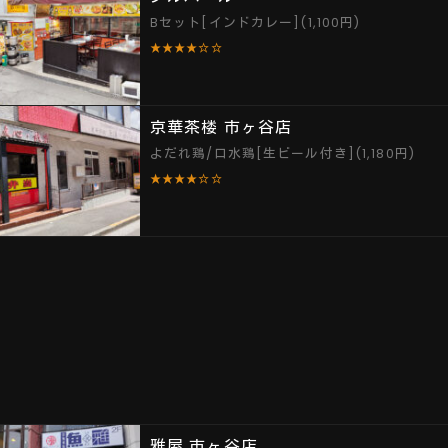
Bセット[インドカレー](1,100円)
★★★★☆☆
京華茶楼 市ヶ谷店
よだれ鶏/口水鶏[生ビール付き](1,180円)
★★★★☆☆
雅屋 市ヶ谷店