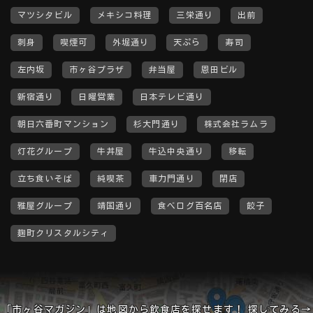
マツシタビル
メキシコ料理
三栄通り
出前
刺身
喫煙可
外堀通り
天ぷら
寿司
左内坂
市ヶ谷プラザ
弁当屋
恩田ビル
新宿通り
日曜営業
日本テレビ通り
朝日六番町マンション
杉大門通り
株式会社ラムラ
灯花グループ
牛丼屋
牛込中央通り
移転
立ち食いそば
純喫茶
車力門通り
閉店
雅屋グループ
靖国通り
食べログ百名店
餃子
麹町クリスタルシティ
「市ヶ谷マガジン」は地図から飲食店を探せます！ 探してみる→