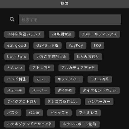
検索
14時以降遅いランチ
24時間営業
DDホールディングス
eat good
GEMS市ヶ谷
PayPay
TKG
Uber Eats
いちご半蔵門ビル
しんみち通り
とんかつ
アトレ四谷
アルカディア市ヶ谷
インド料理
カレー
キッチンカー
コモレ四谷
ステーキ
スーパー
タイ料理
ダイヤモンドホテル
テイクアウトあり
テシコ六番町ビル
ハンバーガー
パスタ
パン屋
ビュッフェ
ファミレス
ホテルグランドヒル市ヶ谷
ホテルルポール麹町