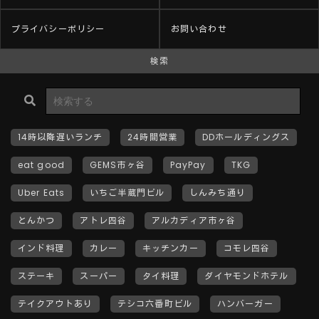
プライバシーポリシー
お問い合わせ
検索
14時以降遅いランチ
24時間営業
DDホールディングス
eat good
GEMS市ヶ谷
PayPay
TKG
Uber Eats
いちご半蔵門ビル
しんみち通り
とんかつ
アトレ四谷
アルカディア市ヶ谷
インド料理
カレー
キッチンカー
コモレ四谷
ステーキ
スーパー
タイ料理
ダイヤモンドホテル
テイクアウトあり
テシコ六番町ビル
ハンバーガー