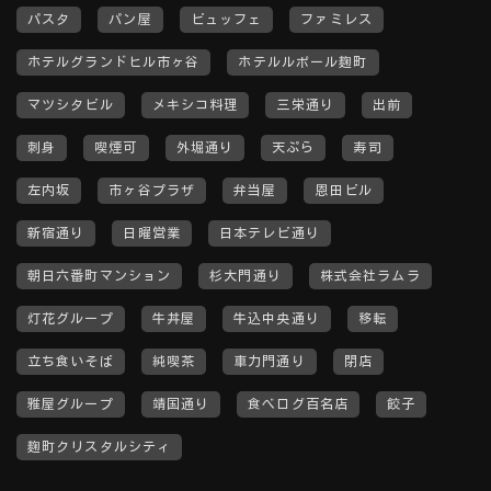
パスタ
パン屋
ビュッフェ
ファミレス
ホテルグランドヒル市ヶ谷
ホテルルポール麹町
マツシタビル
メキシコ料理
三栄通り
出前
刺身
喫煙可
外堀通り
天ぷら
寿司
左内坂
市ヶ谷プラザ
弁当屋
恩田ビル
新宿通り
日曜営業
日本テレビ通り
朝日六番町マンション
杉大門通り
株式会社ラムラ
灯花グループ
牛丼屋
牛込中央通り
移転
立ち食いそば
純喫茶
車力門通り
閉店
雅屋グループ
靖国通り
食べログ百名店
餃子
麹町クリスタルシティ