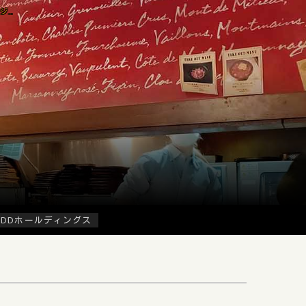
「ベルサイユの豚 九段下」で「SUPERポークジンジャー(1,100円)」のランチ
DDホールディングス