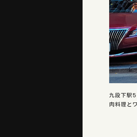
九段下駅5
肉料理と