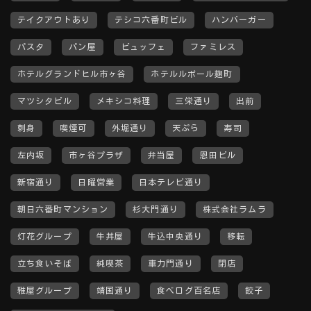
テイクアウトあり
テシコ六番町ビル
ハンバーガー
パスタ
パン屋
ビュッフェ
ファミレス
ホテルグランドヒル市ヶ谷
ホテルルポール麹町
マツシタビル
メキシコ料理
三栄通り
出前
刺身
喫煙可
外堀通り
天ぷら
寿司
左内坂
市ヶ谷プラザ
弁当屋
恩田ビル
新宿通り
日曜営業
日本テレビ通り
朝日六番町マンション
杉大門通り
株式会社ラムラ
灯花グループ
牛丼屋
牛込中央通り
移転
立ち食いそば
純喫茶
車力門通り
閉店
雅屋グループ
靖国通り
食べログ百名店
餃子