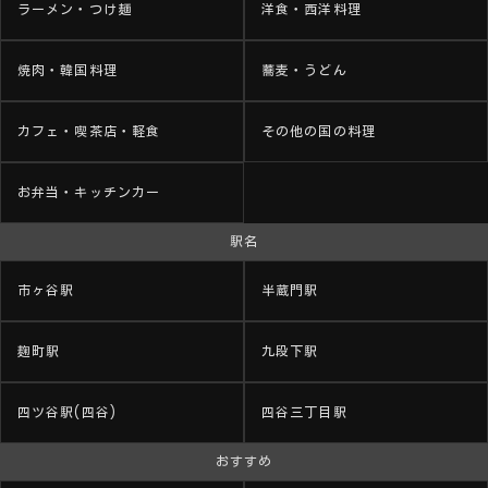
ラーメン・つけ麺
洋食・西洋料理
焼肉・韓国料理
蕎麦・うどん
カフェ・喫茶店・軽食
その他の国の料理
お弁当・キッチンカー
駅名
市ヶ谷駅
半蔵門駅
麹町駅
九段下駅
四ツ谷駅(四谷)
四谷三丁目駅
おすすめ