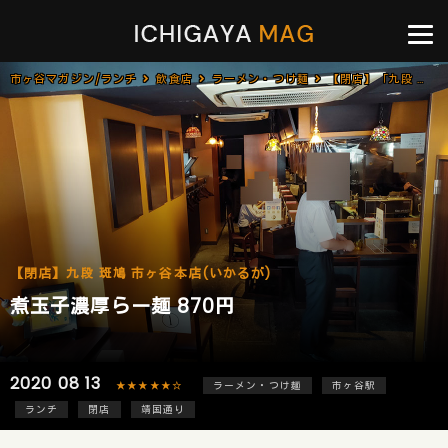
市ヶ谷マガジン/ランチ
飲食店
ラーメン・つけ麺
【閉店】「九段 斑鳩 市ヶ谷本店(いかるが)」で「煮玉子濃厚らー麺(870円)」
【閉店】九段 斑鳩 市ヶ谷本店(いかるが)
煮玉子濃厚らー麺 870円
2020 08 13
★★★★★☆
ラーメン・つけ麺
市ヶ谷駅
ランチ
閉店
靖国通り