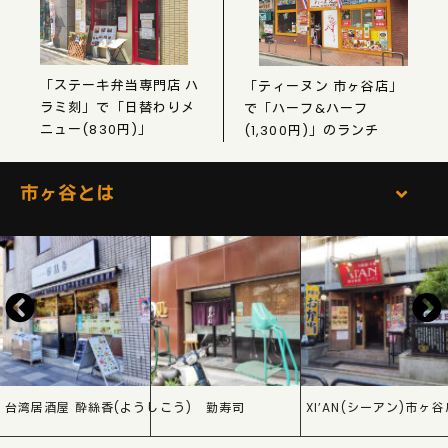
「ステーキ弁当専門店 ハ
「ティーヌン 市ヶ谷店」
ラミ刻」で「日替わりメ
で「ハーフ&ハーフ
ニュー(830円)」
(1,300円)」のランチ
市ヶ谷とは
台湾居酒屋 酔絲香(ようしこう)
勤寿司
XI’AN(シーアン)市ヶ谷