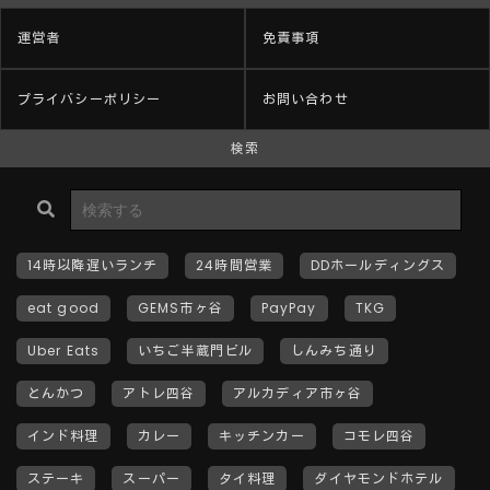
運営者
免責事項
プライバシーポリシー
お問い合わせ
検索
14時以降遅いランチ
24時間営業
DDホールディングス
eat good
GEMS市ヶ谷
PayPay
TKG
Uber Eats
いちご半蔵門ビル
しんみち通り
とんかつ
アトレ四谷
アルカディア市ヶ谷
インド料理
カレー
キッチンカー
コモレ四谷
ステーキ
スーパー
タイ料理
ダイヤモンドホテル