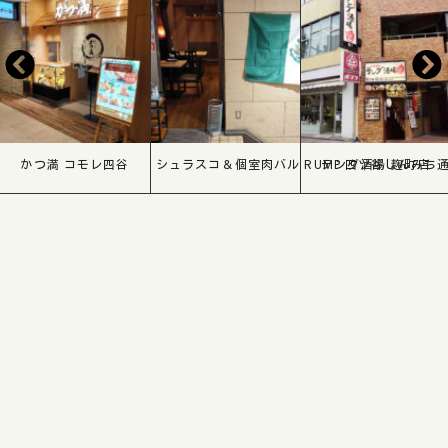
かつ満 コモレ四谷
シュラスコ＆個室肉バル RUMP 四ツ谷しんみち
テング酒場 麹町店