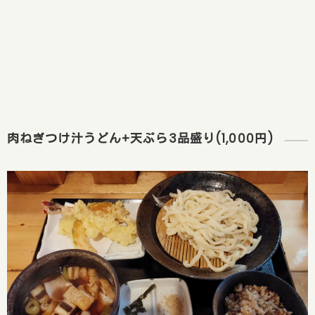
肉ねぎつけ汁うどん+天ぷら3品盛り(1,000円)