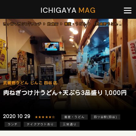
市ヶ谷マガジン/ランチ
飲食店
蕎麦・うどん
「武蔵野うどん じんこ 四谷店」で「肉ねぎつけ汁うどん+天ぷら3品盛り(1,000円)」のランチ
武蔵野うどん じんこ 四谷店
肉ねぎつけ汁うどん+天ぷら3品盛り 1,000円
2020 10 29
★★★★★☆
蕎麦・うどん
四ツ谷駅(四谷)
ランチ
テイクアウトあり
三栄通り