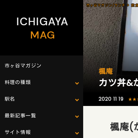
市ヶ谷マガジン/ランチ
飲
市ヶ谷マガジン
楓庵
カツ丼&か
料理の種類
駅名
2020 11 19
★★
最新記事一覧
楓庵(
サイト情報