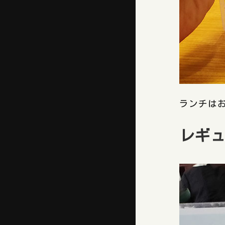
ランチは
レギ