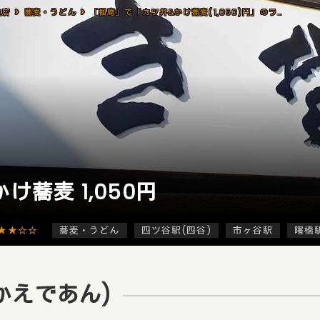
食店
蕎麦・うどん
「楓庵」で「カツ丼&かけ蕎麦(1,050)円」のランチ[四ツ谷]
け蕎麦 1,050円
★★☆☆
蕎麦・うどん
四ツ谷駅(四谷)
市ヶ谷駅
曙橋
かえであん)