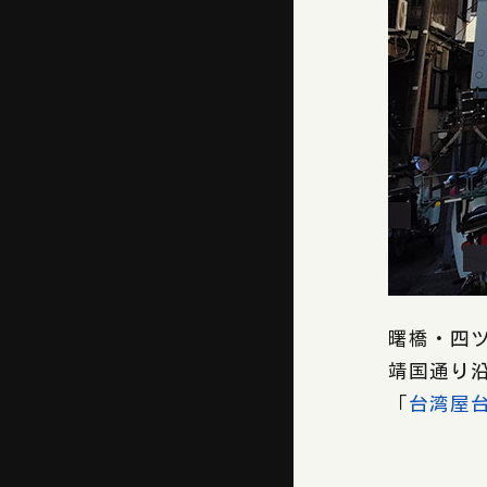
曙橋・四
靖国通り
「
台湾屋