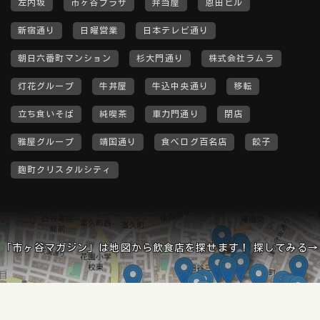
左内坂
市ヶ谷プラザ
弁当屋
恩田ビル
新宿通り
日曜営業
日本テレビ通り
朝日六番町マンション
杉大門通り
株式会社ラムラ
灯花グループ
牛丼屋
牛込中央通り
移転
立ち食いそば
純喫茶
車力門通り
閉店
雅屋グループ
靖国通り
食べログ百名店
餃子
麹町クリスタルシティ
「市ヶ谷マガジン」は地図から飲食店を探せます！ 探してみる→