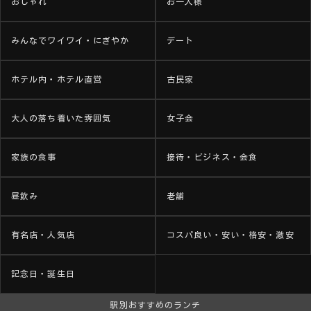
おしゃれ
お一人様
みんなでワイワイ・にぎやか
デート
ホテル内・ホテル直営
古民家
大人の落ち着いた雰囲気
女子会
家族の食事
接待・ビジネス・会食
昼飲み
老舗
有名店・人気店
コスパ良い・安い・格安・激安
記念日・誕生日
駅別おすすめのランチ