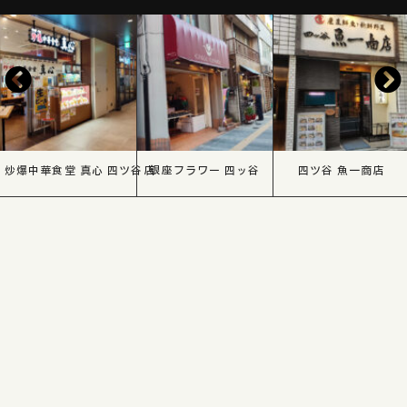
炒爆中華食堂 真心 四ツ谷店
銀座フラワー 四ッ谷
四ツ谷 魚一商店