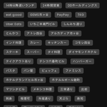
14時以降遅いランチ
24時間営業
DDホールディングス
eat good
GEMS市ヶ谷
PayPay
TKG
Uber Eats
いちご半蔵門ビル
しんみち通り
とんかつ
アトレ四谷
アルカディア市ヶ谷
インド料理
カレー
キッチンカー
コモレ四谷
ステーキ
スーパー
タイ料理
ダイヤモンドホテル
テイクアウトあり
テシコ六番町ビル
ハンバーガー
パスタ
パン屋
ビュッフェ
ファミレス
ホテルグランドヒル市ヶ谷
ホテルルポール麹町
マツシタビル
メキシコ料理
三栄通り
出前
刺身
喫煙可
外堀通り
天ぷら
寿司