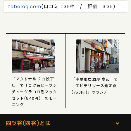
tabelog.com
(口コミ：36件 / 評価：3.36)
「マクドナルド 九段下
「中華風居酒屋 高記」で
店」で「コク旨ビーフシ
「エビチリソース煮定食
チューグラコロ朝マック
(750円)」のランチ
セット(540円)」のモー
ニング
四ツ谷(四谷)とは