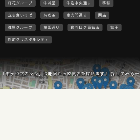
灯花グループ
牛丼屋
牛込中央通り
移転
立ち食いそば
純喫茶
車力門通り
閉店
雅屋グループ
靖国通り
食べログ百名店
餃子
麹町クリスタルシティ
「市ヶ谷マガジン」は地図から飲食店を探せます！ 探してみる→