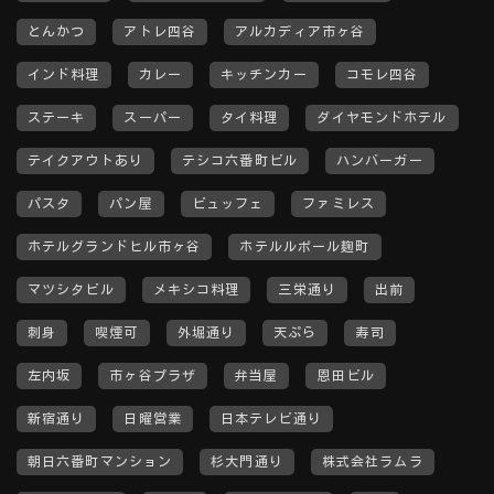
とんかつ
アトレ四谷
アルカディア市ヶ谷
インド料理
カレー
キッチンカー
コモレ四谷
ステーキ
スーパー
タイ料理
ダイヤモンドホテル
テイクアウトあり
テシコ六番町ビル
ハンバーガー
パスタ
パン屋
ビュッフェ
ファミレス
ホテルグランドヒル市ヶ谷
ホテルルポール麹町
マツシタビル
メキシコ料理
三栄通り
出前
刺身
喫煙可
外堀通り
天ぷら
寿司
左内坂
市ヶ谷プラザ
弁当屋
恩田ビル
新宿通り
日曜営業
日本テレビ通り
朝日六番町マンション
杉大門通り
株式会社ラムラ