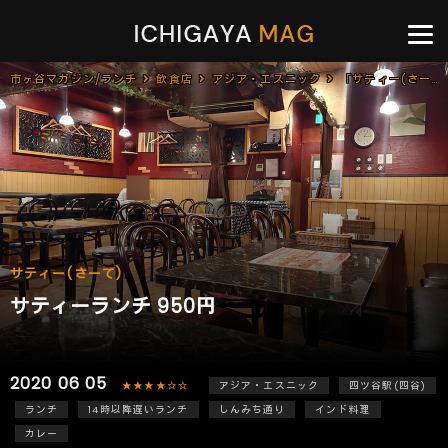
市ヶ谷マガジン/ランチ
飲食店
アジア・エスニック
「サティー(さーて)」で「サティーランチ(950円)」[四ツ谷]
サティー(さーて)
サティーランチ 950円
2020 06 05
★★★★☆☆
アジア・エスニック
四ツ谷駅(四谷)
ランチ
14時以降遅いランチ
しんみち通り
インド料理
カレー