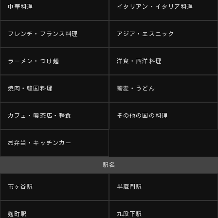
中華料理
イタリアン・イタリア料理
フレンチ・フランス料理
アジア・エスニック
ラーメン・つけ麺
洋食・西洋料理
焼肉・韓国料理
蕎麦・うどん
カフェ・喫茶店・軽食
その他の国の料理
お弁当・キッチンカー
駅名
市ヶ谷駅
半蔵門駅
麹町駅
九段下駅