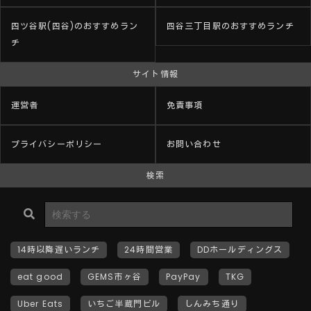
四ツ谷駅(四谷)のおすすめラン
四谷三丁目駅のおすすめランチ
チ
サイト情報
運営者
免責事項
プライバシーポリシー
お問い合わせ
検索
14時以降遅いランチ
24時間営業
DDホールディングス
eat good
GEMS市ヶ谷
PayPay
TKG
Uber Eats
いちご半蔵門ビル
しんみち通り