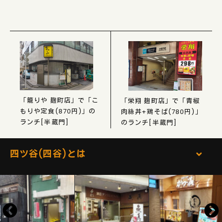
「籠りや 麹町店」で「こ
「栄翔 麹町店」で「青椒
もりや定食(870円)」の
肉絲丼+鶏そば(780円)」
ランチ[半蔵門]
のランチ[半蔵門]
四ツ谷(四谷)とは