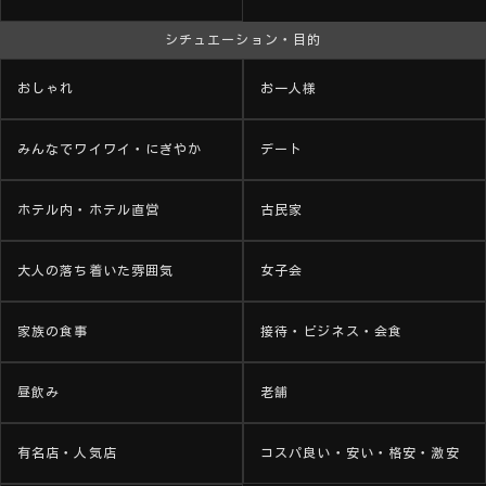
シチュエーション・目的
おしゃれ
お一人様
みんなでワイワイ・にぎやか
デート
ホテル内・ホテル直営
古民家
大人の落ち着いた雰囲気
女子会
家族の食事
接待・ビジネス・会食
昼飲み
老舗
有名店・人気店
コスパ良い・安い・格安・激安