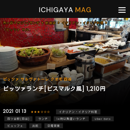
市ヶ谷マガジン/ランチ
飲食店
イタリアン・イタリア料理
「ピッツァ サルヴァトーレ クオモ 四谷」で「ビスマルク風(1,210円)」のランチ
ピッツァ サルヴァトーレ クオモ 四谷
ピッツァランチ[ビスマルク風] 1,210円
2021 01 13
★★★☆☆☆
イタリアン・イタリア料理
四ツ谷駅(四谷)
ランチ
14時以降遅いランチ
Uber Eats
ビュッフェ
出前
日曜営業