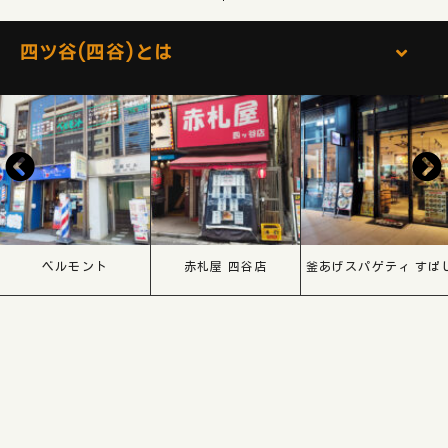
四ツ谷(四谷)とは
ベルモント
赤札屋 四谷店
釜あげスパゲティ すぱ