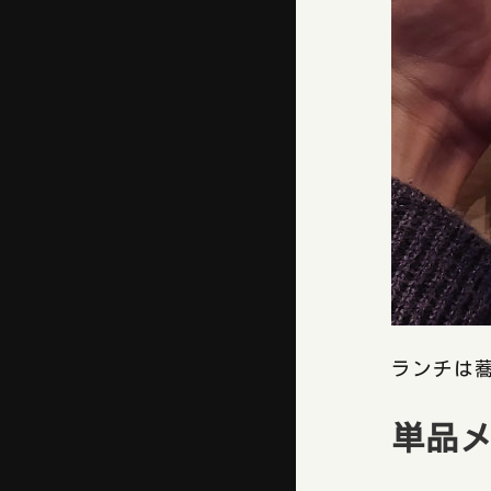
ランチは
単品