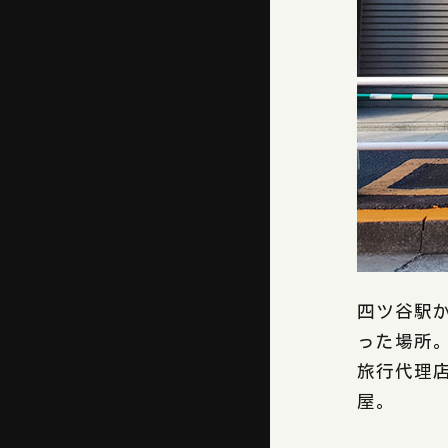
四ツ谷駅
った場所
旅行代理
屋。