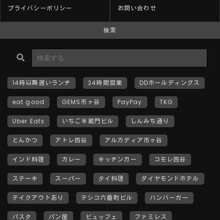
プライバシーポリシー
お問い合わせ
検索
14時以降遅いランチ
24時間営業
DDホールディングス
eat good
GEMS市ヶ谷
PayPay
TKG
Uber Eats
いちご半蔵門ビル
しんみち通り
とんかつ
アトレ四谷
アルカディア市ヶ谷
インド料理
カレー
キッチンカー
コモレ四谷
ステーキ
スーパー
タイ料理
ダイヤモンドホテル
テイクアウトあり
テシコ六番町ビル
ハンバーガー
パスタ
パン屋
ビュッフェ
ファミレス