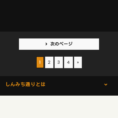
次のページ
2
3
4
»
1
しんみち通りとは