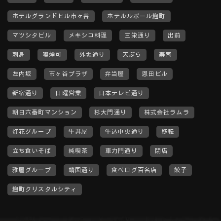
ホテルグランドヒル市ヶ谷
ホテルルポール麹町
マツシタビル
メキシコ料理
三栄通り
出前
刺身
喫煙可
外堀通り
天ぷら
寿司
左内坂
市ヶ谷プラザ
弁当屋
恩田ビル
新宿通り
日曜営業
日本テレビ通り
朝日六番町マンション
杉大門通り
株式会社ラムラ
灯花グループ
牛丼屋
牛込中央通り
移転
立ち食いそば
純喫茶
車力門通り
閉店
雅屋グループ
靖国通り
食べログ百名店
餃子
麹町クリスタルシティ