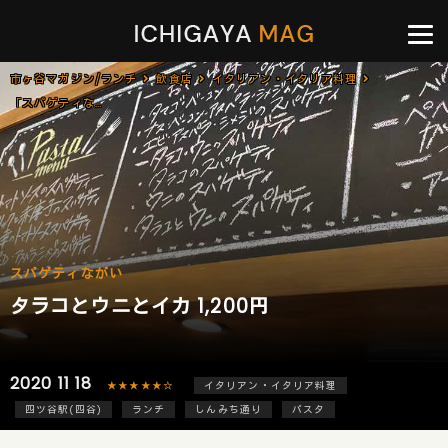
市ヶ谷マガジン/ランチ
飲食店
イタリアン・イタリア料理
「スパゲティながい」で「タラコとウニとイカ(1,200円)」[四ツ谷]
スパゲティながい
タラコとウニとイカ 1,200円
2020 11 18
★★★★★☆
イタリアン・イタリア料理
四ツ谷駅(四谷)
ランチ
しんみち通り
パスタ