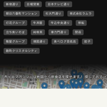
新宿通り
日曜営業
日本テレビ通り
朝日六番町マンション
杉大門通り
株式会社ラムラ
灯花グループ
牛丼屋
牛込中央通り
移転
立ち食いそば
純喫茶
車力門通り
閉店
雅屋グループ
靖国通り
食べログ百名店
餃子
麹町クリスタルシティ
「市ヶ谷マガジン」は地図から飲食店を探せます！ 探してみる→