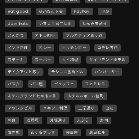
eat good
GEMS市ヶ谷
PayPay
TKG
Uber Eats
いちご半蔵門ビル
しんみち通り
とんかつ
アトレ四谷
アルカディア市ヶ谷
インド料理
カレー
キッチンカー
コモレ四谷
ステーキ
スーパー
タイ料理
ダイヤモンドホテル
テイクアウトあり
テシコ六番町ビル
ハンバーガー
パスタ
パン屋
ビュッフェ
ファミレス
ホテルグランドヒル市ヶ谷
ホテルルポール麹町
マツシタビル
メキシコ料理
三栄通り
出前
刺身
喫煙可
外堀通り
天ぷら
寿司
左内坂
市ヶ谷プラザ
弁当屋
恩田ビル