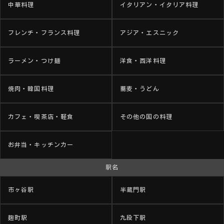
中華料理
イタリアン・イタリア料理
フレンチ・フランス料理
アジア・エスニック
ラーメン・つけ麺
洋食・西洋料理
焼肉・韓国料理
蕎麦・うどん
カフェ・喫茶店・軽食
その他の国の料理
お弁当・キッチンカー
駅名
市ヶ谷駅
半蔵門駅
麹町駅
九段下駅