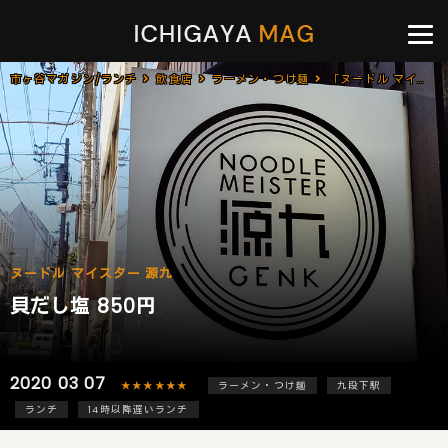
市ヶ谷マガジン/ランチ
飲食店
ラーメン・つけ麺
「ヌードル マイスター 源九」で「貝だし塩(850円)」[九段下]
ヌードル マイスター 源九
貝だし塩 850円
2020 03 07
★★★★★★
ラーメン・つけ麺
九段下駅
ランチ
14時以降遅いランチ