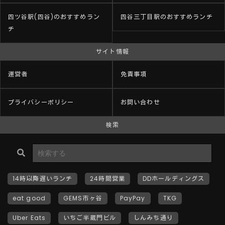
四ツ谷駅(四谷)のおすすめラン
四谷三丁目駅のおすすめランチ
チ
サイト情報
運営者
免責事項
プライバシーポリシー
お問い合わせ
検索
14時以降遅いランチ
24時間営業
DDホールディングス
eat good
GEMS市ヶ谷
PayPay
TKG
Uber Eats
いちご半蔵門ビル
しんみち通り