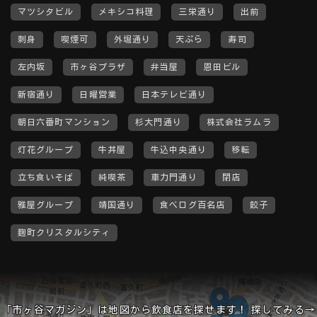
マツシタビル
メキシコ料理
三栄通り
出前
刺身
喫煙可
外堀通り
天ぷら
寿司
左内坂
市ヶ谷プラザ
弁当屋
恩田ビル
新宿通り
日曜営業
日本テレビ通り
朝日六番町マンション
杉大門通り
株式会社ラムラ
灯花グループ
牛丼屋
牛込中央通り
移転
立ち食いそば
純喫茶
車力門通り
閉店
雅屋グループ
靖国通り
食べログ百名店
餃子
麹町クリスタルシティ
「市ヶ谷マガジン」は地図から飲食店を探せます！ 探してみる→