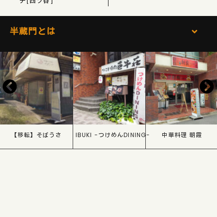
チ[四ツ谷]
半蔵門とは
【移転】そばうさ
IBUKI -つけめんDINING-
中華料理 朝霞