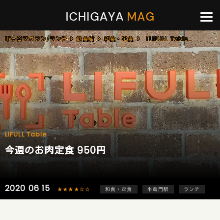
市ヶ谷マガジン/ランチ
飲食店
和食・定食
「LIFULL Table」で「今週のお肉定食(950円)」のランチ[半蔵門]
LIFULL Table
今週のお肉定食 950円
2020 06 15
★★★★☆☆
和食・定食
半蔵門駅
ランチ