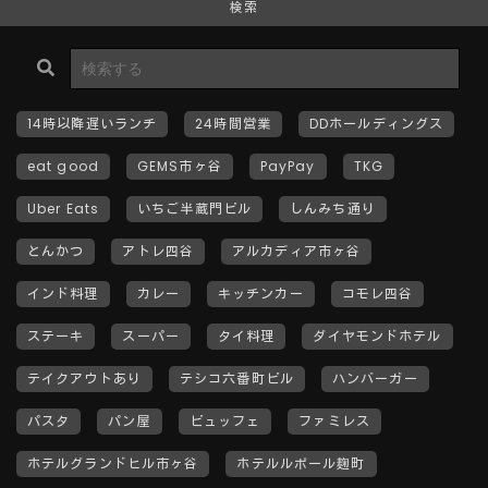
検索
14時以降遅いランチ
24時間営業
DDホールディングス
eat good
GEMS市ヶ谷
PayPay
TKG
Uber Eats
いちご半蔵門ビル
しんみち通り
とんかつ
アトレ四谷
アルカディア市ヶ谷
インド料理
カレー
キッチンカー
コモレ四谷
ステーキ
スーパー
タイ料理
ダイヤモンドホテル
テイクアウトあり
テシコ六番町ビル
ハンバーガー
パスタ
パン屋
ビュッフェ
ファミレス
ホテルグランドヒル市ヶ谷
ホテルルポール麹町