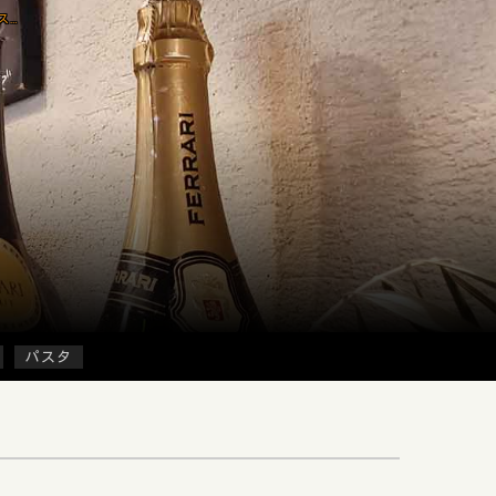
「オステリア クワトロヴァッリ」で「今週のスパゲッティ(950円)」のランチ[四ツ谷三丁目]
パスタ