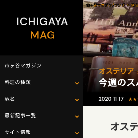
市ヶ谷マガジン/ランチ
飲
市ヶ谷マガジン
オステリア
今週のス
料理の種類
駅名
2020 11 17
★★
最新記事一覧
オステ
サイト情報