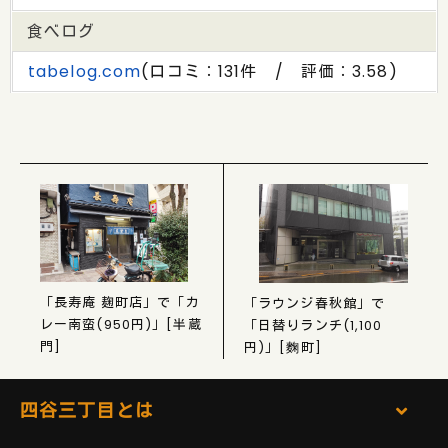
食べログ
tabelog.com
(口コミ：131件 / 評価：3.58)
「長寿庵 麹町店」で「カ
「ラウンジ春秋館」で
レー南蛮(950円)」[半蔵
「日替りランチ(1,100
門]
円)」[麴町]
四谷三丁目とは