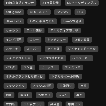
14時以降遅いランチ
24時間営業
DDホールディングス
eat good
GEMS市ヶ谷
PayPay
TKG
Uber Eats
いちご半蔵門ビル
しんみち通り
とんかつ
アトレ四谷
アルカディア市ヶ谷
インド料理
カレー
キッチンカー
コモレ四谷
ステーキ
スーパー
タイ料理
ダイヤモンドホテル
テイクアウトあり
テシコ六番町ビル
ハンバーガー
パスタ
パン屋
ビュッフェ
ファミレス
ホテルグランドヒル市ヶ谷
ホテルルポール麹町
マツシタビル
メキシコ料理
三栄通り
出前
刺身
喫煙可
外堀通り
天ぷら
寿司
左内坂
市ヶ谷プラザ
弁当屋
恩田ビル