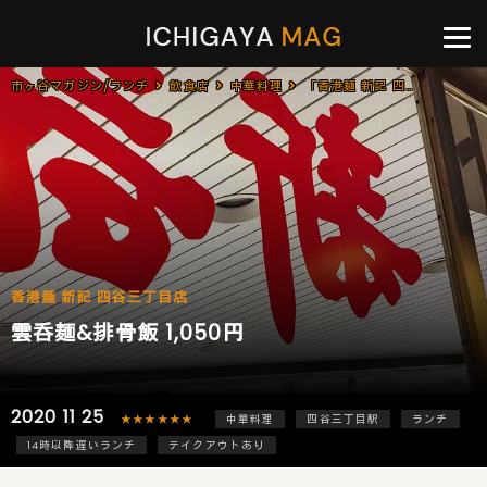
市ヶ谷マガジン/ランチ
飲食店
中華料理
「香港麺 新記 四谷三丁目店」で「雲呑麺&排骨飯(1,050円)」のランチ
香港麺 新記 四谷三丁目店
雲呑麺&排骨飯 1,050円
2020 11 25
★★★★★★
中華料理
四谷三丁目駅
ランチ
14時以降遅いランチ
テイクアウトあり