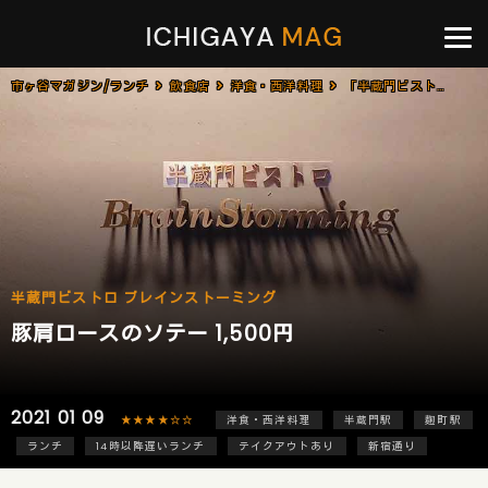
市ヶ谷マガジン/ランチ
飲食店
洋食・西洋料理
「半蔵門ビストロ ブレインストーミング」で「豚肩ロースのソテー(1,500円)」のランチ[麴町]
半蔵門ビストロ ブレインストーミング
豚肩ロースのソテー 1,500円
2021 01 09
★★★★☆☆
洋食・西洋料理
半蔵門駅
麹町駅
ランチ
14時以降遅いランチ
テイクアウトあり
新宿通り