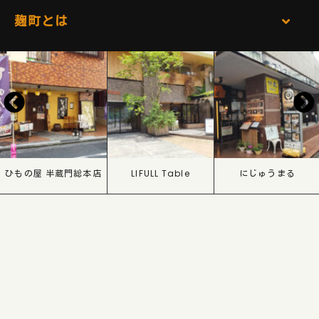
麹町とは
ひもの屋 半蔵門総本店
LIFULL Table
にじゅうまる