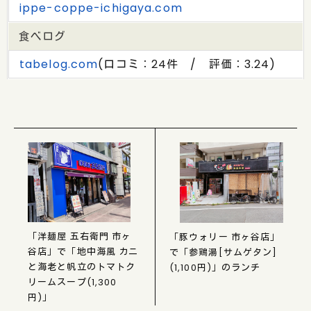
ippe-coppe-ichigaya.com
食べログ
tabelog.com
(口コミ：24件 / 評価：3.24)
「洋麺屋 五右衛門 市ヶ
「豚ウォリー 市ヶ谷店」
谷店」で「地中海風 カニ
で「参鶏湯[サムゲタン]
と海老と帆立のトマトク
(1,100円)」のランチ
リームスープ(1,300
円)」