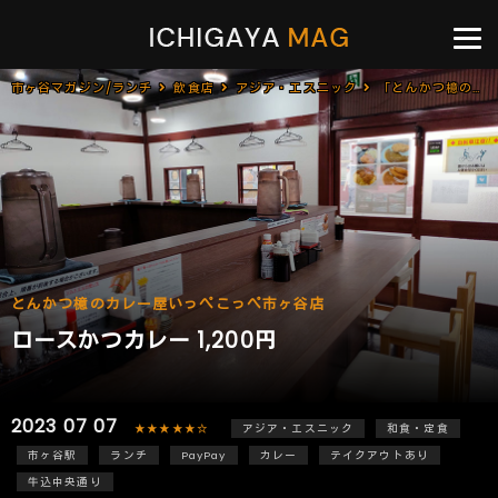
市ヶ谷マガジン/ランチ
飲食店
アジア・エスニック
「とんかつ檍のカレー屋いっぺこっぺ市ヶ谷店」で「ロースかつカレー(1,200円)」
とんかつ檍のカレー屋いっぺこっぺ市ヶ谷店
ロースかつカレー 1,200円
2023 07 07
★★★★★☆
アジア・エスニック
和食・定食
市ヶ谷駅
ランチ
PayPay
カレー
テイクアウトあり
牛込中央通り