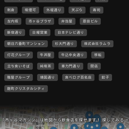
刺身
喫煙可
外堀通り
天ぷら
寿司
左内坂
市ヶ谷プラザ
弁当屋
恩田ビル
新宿通り
日曜営業
日本テレビ通り
朝日六番町マンション
杉大門通り
株式会社ラムラ
灯花グループ
牛丼屋
牛込中央通り
移転
立ち食いそば
純喫茶
車力門通り
閉店
雅屋グループ
靖国通り
食べログ百名店
餃子
麹町クリスタルシティ
「市ヶ谷マガジン」は地図から飲食店を探せます！ 探してみる→