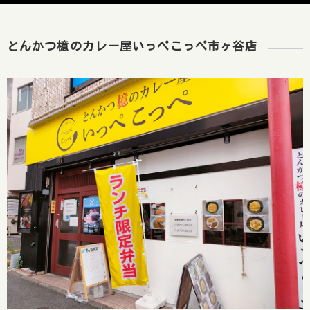
とんかつ檍のカレー屋いっぺこっぺ市ヶ谷店