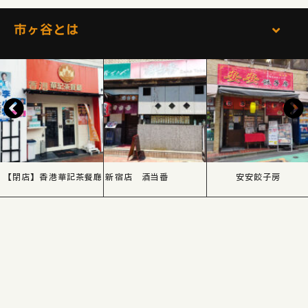
市ヶ谷とは
【閉店】香港華記茶餐廰 新宿店
酒当番
安安餃子房