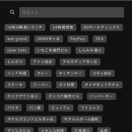
14時以降遅いランチ
24時間営業
DDホールディングス
eat good
GEMS市ヶ谷
PayPay
TKG
Uber Eats
いちご半蔵門ビル
しんみち通り
とんかつ
アトレ四谷
アルカディア市ヶ谷
インド料理
カレー
キッチンカー
コモレ四谷
ステーキ
スーパー
タイ料理
ダイヤモンドホテル
テイクアウトあり
テシコ六番町ビル
ハンバーガー
パスタ
パン屋
ビュッフェ
ファミレス
ホテルグランドヒル市ヶ谷
ホテルルポール麹町
マツシタビル
メキシコ料理
三栄通り
出前