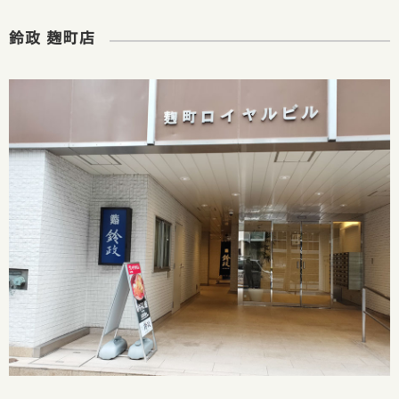
鈴政 麹町店