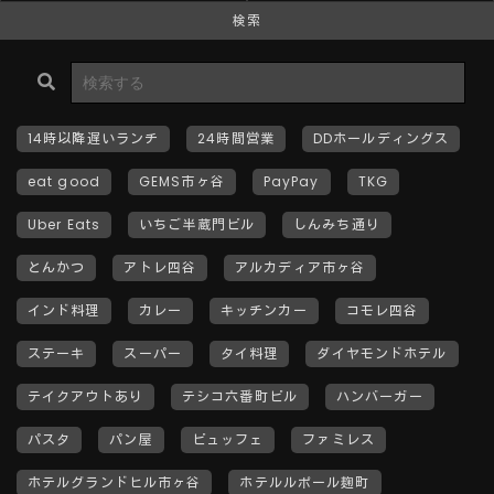
検索
14時以降遅いランチ
24時間営業
DDホールディングス
eat good
GEMS市ヶ谷
PayPay
TKG
Uber Eats
いちご半蔵門ビル
しんみち通り
とんかつ
アトレ四谷
アルカディア市ヶ谷
インド料理
カレー
キッチンカー
コモレ四谷
ステーキ
スーパー
タイ料理
ダイヤモンドホテル
テイクアウトあり
テシコ六番町ビル
ハンバーガー
パスタ
パン屋
ビュッフェ
ファミレス
ホテルグランドヒル市ヶ谷
ホテルルポール麹町