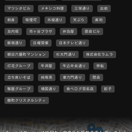
マツシタビル
メキシコ料理
三栄通り
出前
刺身
喫煙可
外堀通り
天ぷら
寿司
左内坂
市ヶ谷プラザ
弁当屋
恩田ビル
新宿通り
日曜営業
日本テレビ通り
朝日六番町マンション
杉大門通り
株式会社ラムラ
灯花グループ
牛丼屋
牛込中央通り
移転
立ち食いそば
純喫茶
車力門通り
閉店
雅屋グループ
靖国通り
食べログ百名店
餃子
麹町クリスタルシティ