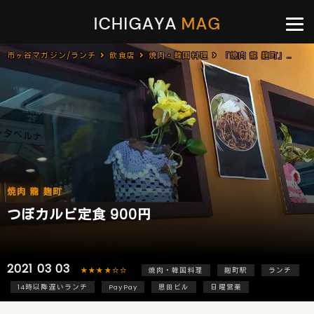
市ヶ谷マガジン/ランチ
飲食店
焼肉・韓国料理
「焼肉 龍 麹町」で「つぼカルビ定食(900円)」のランチ
焼肉 龍 麹町
つぼカルビ定食 900円
2021 03 03
★★★★☆☆
焼肉・韓国料理
麹町駅
ランチ
14時以降遅いランチ
PayPay
恩田ビル
日曜営業