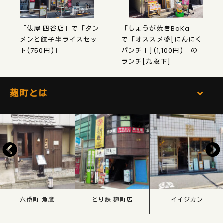
「俵屋 四谷店」で「タン
「しょうが焼きBaKa」
メンと餃子半ライスセッ
で「オススメ盛[にんにく
ト(750円)」
パンチ！](1,100円)」の
ランチ[九段下]
麹町とは
六番町 魚鷹
とり鉄 麹町店
イイジカン