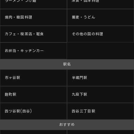
ラーメン・つけ麺
洋食・西洋料理
焼肉・韓国料理
蕎麦・うどん
カフェ・喫茶店・軽食
その他の国の料理
お弁当・キッチンカー
駅名
市ヶ谷駅
半蔵門駅
麹町駅
九段下駅
四ツ谷駅(四谷)
四谷三丁目駅
おすすめ