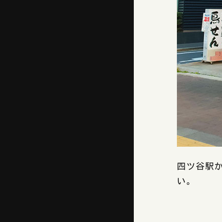
四ツ谷駅
い。