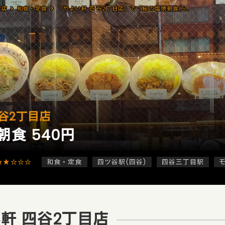
食店
和食・定食
「やよい軒 四谷2丁目店」で「鮭の塩焼朝食(540円)」のモーニング
谷2丁目店
食 540円
★★☆☆☆
和食・定食
四ツ谷駅(四谷)
四谷三丁目駅
軒 四谷2丁目店