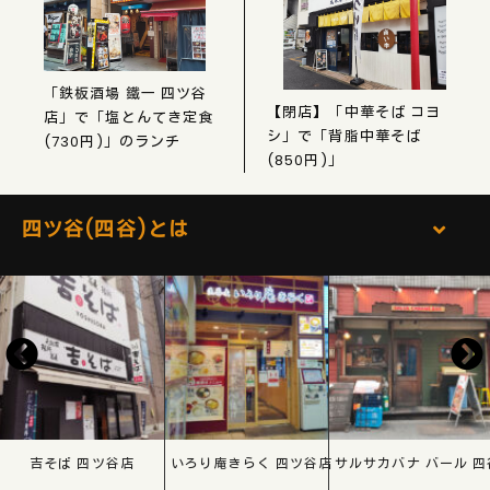
「鉄板酒場 鐵一 四ツ谷
【閉店】「中華そば コヨ
店」で「塩とんてき定食
シ」で「背脂中華そば
(730円)」のランチ
(850円)」
四ツ谷(四谷)とは
吉そば 四ツ谷店
いろり庵きらく 四ツ谷店
サルサカバナ バール 