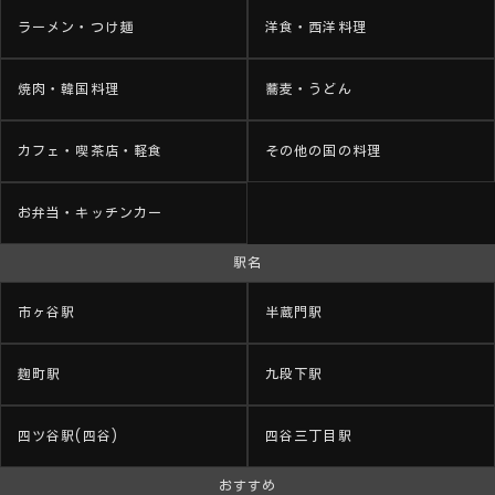
ラーメン・つけ麺
洋食・西洋料理
焼肉・韓国料理
蕎麦・うどん
カフェ・喫茶店・軽食
その他の国の料理
お弁当・キッチンカー
駅名
市ヶ谷駅
半蔵門駅
麹町駅
九段下駅
四ツ谷駅(四谷)
四谷三丁目駅
おすすめ