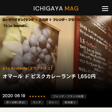
市ヶ谷マガジン/ランチ
飲食店
フレンチ・フランス料理
「a La Bouteille(アラブテイユ)」で「オマール ド ビスクカレーランチ(1,650円)」[四ツ谷]
a La Bouteille(アラブテイユ)
オマール ド ビスクカレーランチ 1,650円
2020 06 19
★★★★★★
フレンチ・フランス料理
四ツ谷駅(四谷)
ランチ
カレー
新宿通り