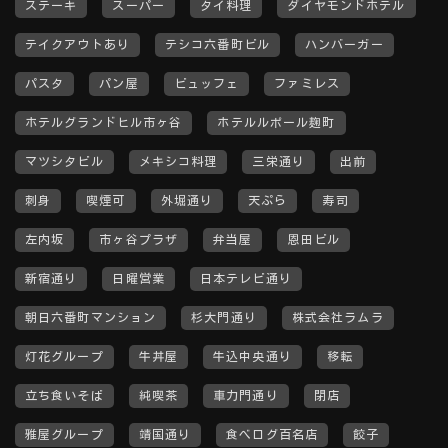
ステーキ
スーパー
タイ料理
ダイヤモンドホテル
テイクアウトあり
テシコ六番町ビル
ハンバーガー
パスタ
パン屋
ビュッフェ
ファミレス
ホテルグランドヒル市ヶ谷
ホテルルポール麹町
マツシタビル
メキシコ料理
三栄通り
出前
刺身
喫煙可
外堀通り
天ぷら
寿司
左内坂
市ヶ谷プラザ
弁当屋
恩田ビル
新宿通り
日曜営業
日本テレビ通り
朝日六番町マンション
杉大門通り
株式会社ラムラ
灯花グループ
牛丼屋
牛込中央通り
移転
立ち食いそば
純喫茶
車力門通り
閉店
雅屋グループ
靖国通り
食べログ百名店
餃子