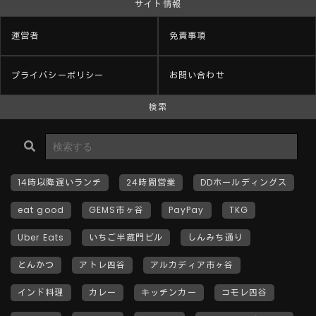
サイト情報
運営者
免責事項
プライバシーポリシー
お問い合わせ
検索
14時以降遅いランチ
24時間営業
DDホールディングス
eat good
GEMS市ヶ谷
PayPay
TKG
Uber Eats
いちご半蔵門ビル
しんみち通り
とんかつ
アトレ四谷
アルカディア市ヶ谷
インド料理
カレー
キッチンカー
コモレ四谷