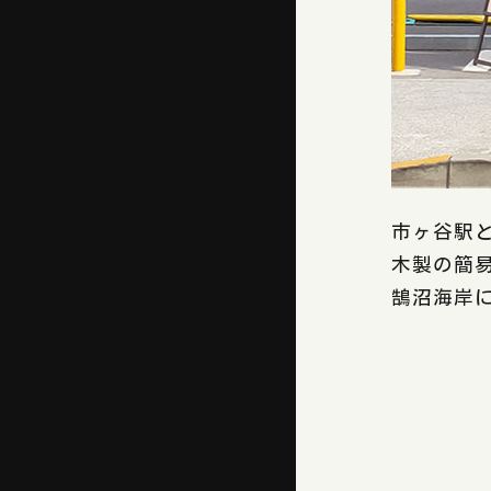
市ヶ谷駅
木製の簡
鵠沼海岸にあ