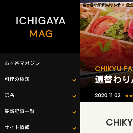
市ヶ谷マガジン/ランチ
飲
市ヶ谷マガジン
CHIKYU FA
週替わり八
料理の種類
駅名
2020 11 02
★
最新記事一覧
CHIKY
サイト情報