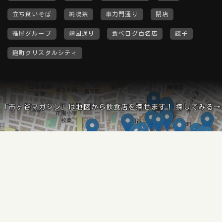
立ち食いそば
純喫茶
車力門通り
閉店
雅屋グループ
靖国通り
食べログ百名店
餃子
麹町クリスタルシティ
「市ヶ谷マガジン」は地図から飲食店を探せます！ 探してみる→