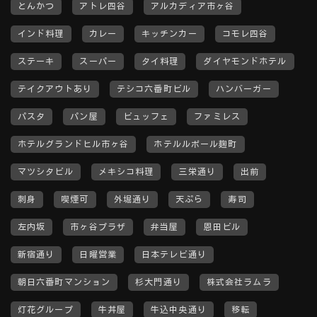
とんかつ
アトレ四谷
アルカディア市ヶ谷
インド料理
カレー
キッチンカー
コモレ四谷
ステーキ
スーパー
タイ料理
ダイヤモンドホテル
テイクアウトあり
テシコ六番町ビル
ハンバーガー
パスタ
パン屋
ビュッフェ
ファミレス
ホテルグランドヒル市ヶ谷
ホテルルポール麹町
マツシタビル
メキシコ料理
三栄通り
出前
刺身
喫煙可
外堀通り
天ぷら
寿司
左内坂
市ヶ谷プラザ
弁当屋
恩田ビル
新宿通り
日曜営業
日本テレビ通り
朝日六番町マンション
杉大門通り
株式会社ラムラ
灯花グループ
牛丼屋
牛込中央通り
移転