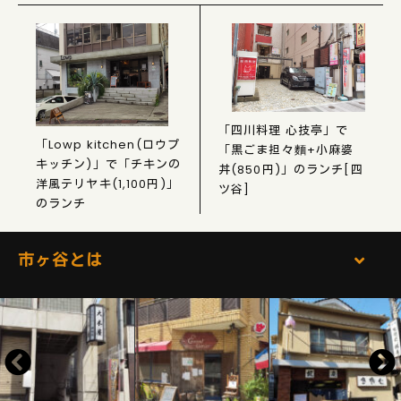
「四川料理 心技亭」で
「Lowp kitchen(ロウプ
「黒ごま担々麵+小麻婆
キッチン)」で「チキンの
丼(850円)」のランチ[四
洋風テリヤキ(1,100円)」
ツ谷]
のランチ
市ヶ谷とは