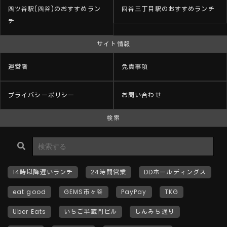
四ツ谷駅(四谷)のおすすめラン
四谷三丁目駅のおすすめランチ
チ
サイト情報
運営者
免責事項
プライバシーポリシー
お問い合わせ
検索
14時以降遅いランチ
24時間営業
DDホールディングス
eat good
GEMS市ヶ谷
PayPay
TKG
Uber Eats
いちご半蔵門ビル
しんみち通り