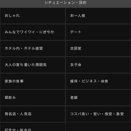
シチュエーション・目的
おしゃれ
お一人様
みんなでワイワイ・にぎやか
デート
ホテル内・ホテル直営
古民家
大人の落ち着いた雰囲気
女子会
家族の食事
接待・ビジネス・会食
昼飲み
老舗
有名店・人気店
コスパ良い・安い・格安・激安
記念日・誕生日