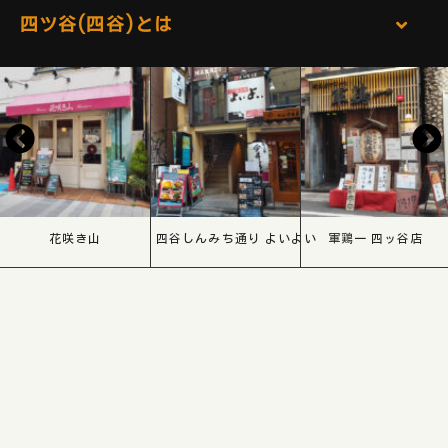
四ツ谷(四谷)とは
花咲き山
四谷しんみち通り よいよい
軍鶏一 四ッ谷店