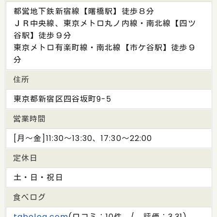
都営地下鉄新宿線【曙橋駅】徒歩８分
ＪＲ中央線、東京メトロ丸ノ内線・南北線【四ツ
谷駅】徒歩９分
東京メトロ有楽町線・南北線【市ケ谷駅】徒歩９
分
住所
東京都新宿区四谷坂町9-5
営業時間
[月～金]11:30～13:30、17:30～22:00
定休日
土・日・祝日
食べログ
tabelog.com
(口コミ：10件 / 評価：3.31)