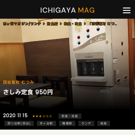
市ヶ谷マガジン/ランチ
飲食店
和食・定食
「四谷坂町 むつみ」で「さしみ定食(950円)」のランチ
四谷坂町 むつみ
さしみ定食 950円
2020 11 15
★★★☆☆☆
和食・定食
四ツ谷駅(四谷)
市ヶ谷駅
曙橋駅
ランチ
刺身