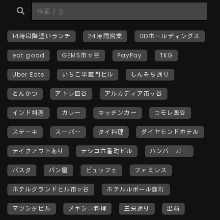
14時以降遅いランチ
24時間営業
DDホールディングス
eat good
GEMS市ヶ谷
PayPay
TKG
Uber Eats
いちご半蔵門ビル
しんみち通り
とんかつ
アトレ四谷
アルカディア市ヶ谷
インド料理
カレー
キッチンカー
コモレ四谷
ステーキ
スーパー
タイ料理
ダイヤモンドホテル
テイクアウトあり
テシコ六番町ビル
ハンバーガー
パスタ
パン屋
ビュッフェ
ファミレス
ホテルグランドヒル市ヶ谷
ホテルルポール麹町
マツシタビル
メキシコ料理
三栄通り
出前