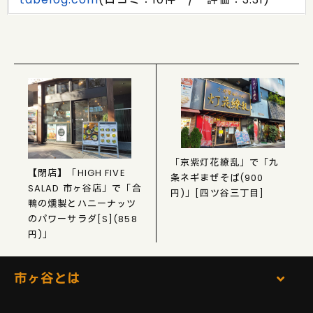
「京紫灯花繚乱」で「九
【閉店】「HIGH FIVE
条ネギまぜそば(900
SALAD 市ヶ谷店」で「合
円)」[四ツ谷三丁目]
鴨の燻製とハニーナッツ
のパワーサラダ[S](858
円)」
市ヶ谷とは