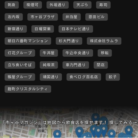
刺身
喫煙可
外堀通り
天ぷら
寿司
左内坂
市ヶ谷プラザ
弁当屋
恩田ビル
新宿通り
日曜営業
日本テレビ通り
朝日六番町マンション
杉大門通り
株式会社ラムラ
灯花グループ
牛丼屋
牛込中央通り
移転
立ち食いそば
純喫茶
車力門通り
閉店
雅屋グループ
靖国通り
食べログ百名店
餃子
麹町クリスタルシティ
「市ヶ谷マガジン」は地図から飲食店を探せます！ 探してみる→