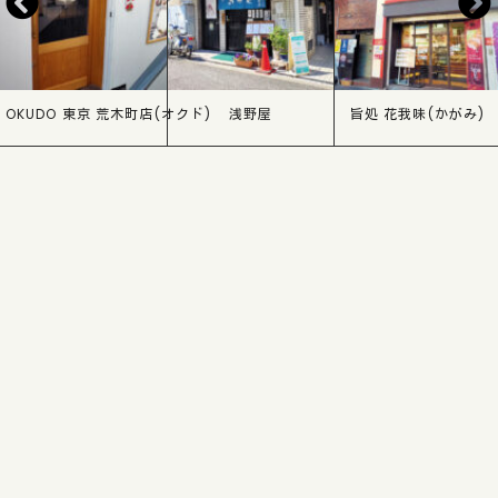
OKUDO 東京 荒木町店(オクド)
浅野屋
旨処 花我味(かがみ)