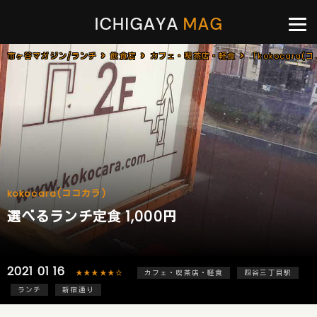
市ヶ谷マガジン/ランチ
飲食店
カフェ・喫茶店・軽食
「kokocara(ココカラ)」で「選べるラン
kokocara(ココカラ)
選べるランチ定食 1,000円
2021 01 16
★★★★★☆
カフェ・喫茶店・軽食
四谷三丁目駅
ランチ
新宿通り