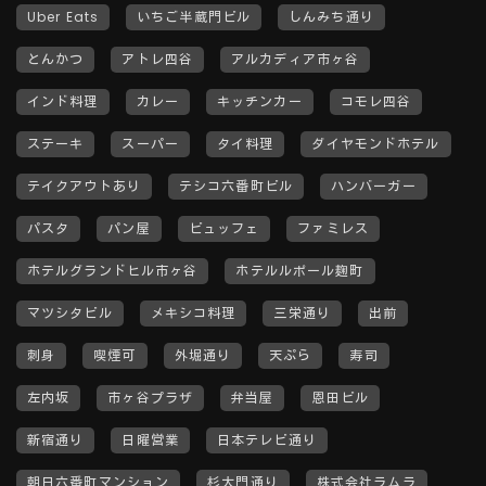
Uber Eats
いちご半蔵門ビル
しんみち通り
とんかつ
アトレ四谷
アルカディア市ヶ谷
インド料理
カレー
キッチンカー
コモレ四谷
ステーキ
スーパー
タイ料理
ダイヤモンドホテル
テイクアウトあり
テシコ六番町ビル
ハンバーガー
パスタ
パン屋
ビュッフェ
ファミレス
ホテルグランドヒル市ヶ谷
ホテルルポール麹町
マツシタビル
メキシコ料理
三栄通り
出前
刺身
喫煙可
外堀通り
天ぷら
寿司
左内坂
市ヶ谷プラザ
弁当屋
恩田ビル
新宿通り
日曜営業
日本テレビ通り
朝日六番町マンション
杉大門通り
株式会社ラムラ