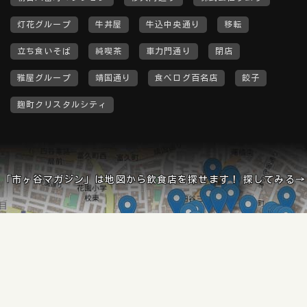
灯花グループ
牛丼屋
牛込中央通り
移転
立ち食いそば
純喫茶
車力門通り
閉店
雅屋グループ
靖国通り
食べログ百名店
餃子
麹町クリスタルシティ
「市ヶ谷マガジン」は地図から飲食店を探せます！ 探してみる→