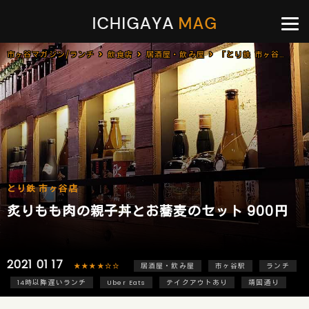
市ヶ谷マガジン/ランチ
飲食店
居酒屋・飲み屋
「とり鉄 市ヶ谷店」で「炙りもも肉の親子丼とお蕎麦のセット(900円)」のランチ
とり鉄 市ヶ谷店
炙りもも肉の親子丼とお蕎麦のセット 900円
2021 01 17
★★★★☆☆
居酒屋・飲み屋
市ヶ谷駅
ランチ
14時以降遅いランチ
Uber Eats
テイクアウトあり
靖国通り