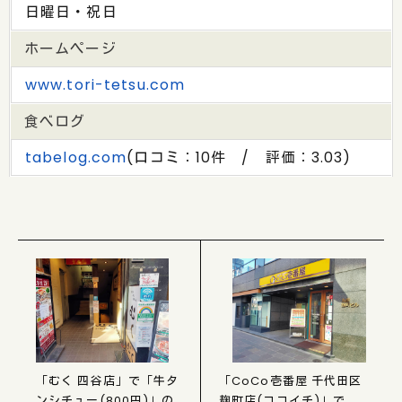
日曜日・祝日
ホームページ
www.tori-tetsu.com
食べログ
tabelog.com
(口コミ：10件 / 評価：3.03)
「むく 四谷店」で「牛タ
「CoCo壱番屋 千代田区
ンシチュー(800円)」の
麹町店(ココイチ)」で