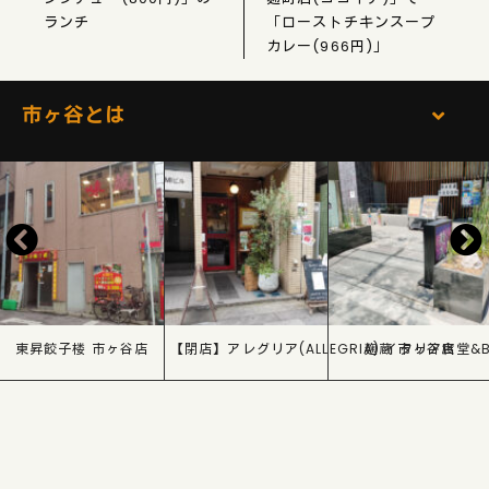
ランチ
「ローストチキンスープ
カレー(966円)」
市ヶ谷とは
東昇餃子楼 市ヶ谷店
【閉店】アレグリア(ALLEGRIA) イタリア食堂&B
麹蔵 市ヶ谷店