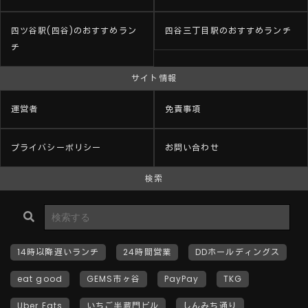
四ツ谷駅(四谷)のおすすめラン
四谷三丁目駅のおすすめランチ
チ
サイト情報
運営者
免責事項
プライバシーポリシー
お問い合わせ
検索
14時以降遅いランチ
24時間営業
DDホールディングス
eat good
GEMS市ヶ谷
PayPay
TKG
Uber Eats
いちご半蔵門ビル
しんみち通り