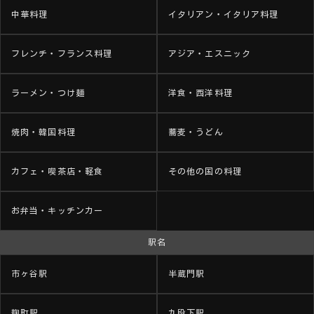
中華料理
イタリアン・イタリア料理
フレンチ・フランス料理
アジア・エスニック
ラーメン・つけ麺
洋食・西洋料理
焼肉・韓国料理
蕎麦・うどん
カフェ・喫茶店・軽食
その他の国の料理
お弁当・キッチンカー
駅名
市ヶ谷駅
半蔵門駅
麹町駅
九段下駅