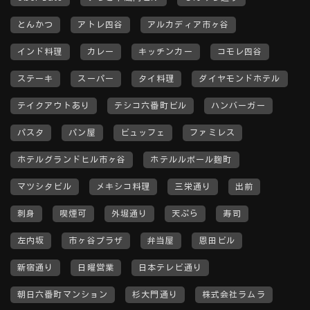
とんかつ
アトレ四谷
アルカディア市ヶ谷
インド料理
カレー
キッチンカー
コモレ四谷
ステーキ
スーパー
タイ料理
ダイヤモンドホテル
テイクアウトあり
テシコ六番町ビル
ハンバーガー
パスタ
パン屋
ビュッフェ
ファミレス
ホテルグランドヒル市ヶ谷
ホテルルポール麹町
マツシタビル
メキシコ料理
三栄通り
出前
刺身
喫煙可
外堀通り
天ぷら
寿司
左内坂
市ヶ谷プラザ
弁当屋
恩田ビル
新宿通り
日曜営業
日本テレビ通り
朝日六番町マンション
杉大門通り
株式会社ラムラ