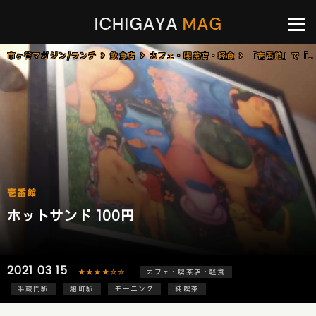
市ヶ谷マガジン/ランチ
飲食店
カフェ・喫茶店・軽食
「壱番館」で「ホットサンド(100円)」のモーニング[半蔵門]
壱番館
ホットサンド 100円
2021 03 15
★★★★☆☆
カフェ・喫茶店・軽食
半蔵門駅
麹町駅
モーニング
純喫茶