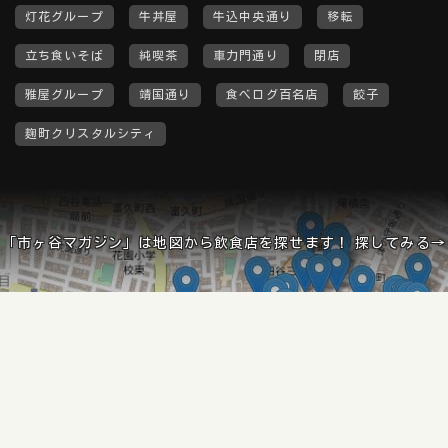
灯花グループ
牛丼屋
牛込中央通り
移転
立ち食いそば
純喫茶
車力門通り
閉店
雅屋グループ
靖国通り
食べログ百名店
餃子
麹町クリスタルシティ
「市ヶ谷マガジン」は地図から飲食店を探せます！ 探してみる→