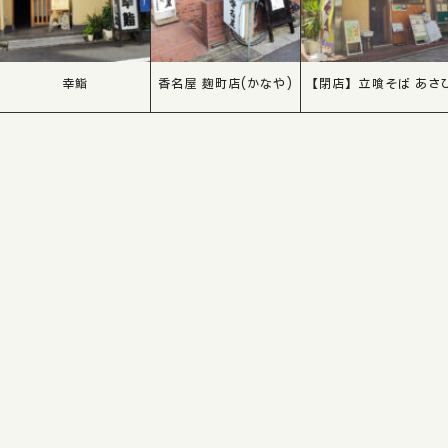
幸鮨
香名屋 麹町店(かなや)
【閉店】立喰そば あさ