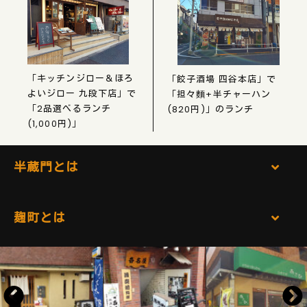
「キッチンジロー＆ほろ
「餃子酒場 四谷本店」で
よいジロー 九段下店」で
「担々麵+半チャーハン
「2品選べるランチ
(820円)」のランチ
(1,000円)」
半蔵門とは
麹町とは