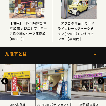
【閉店】「四川麻辣坊陳
「アフロの屋台」で「ド
麻家 市ヶ谷店」で「ハー
ライカレー&ジャークチ
フ担々麵&ハーフ陳麻飯
キン(720円)」のキッチ
(800円)」
ンカー[半蔵門]
九段下とは
たいよう軒
La Fiesta(ラ フェスタ)
花子 飯田橋店