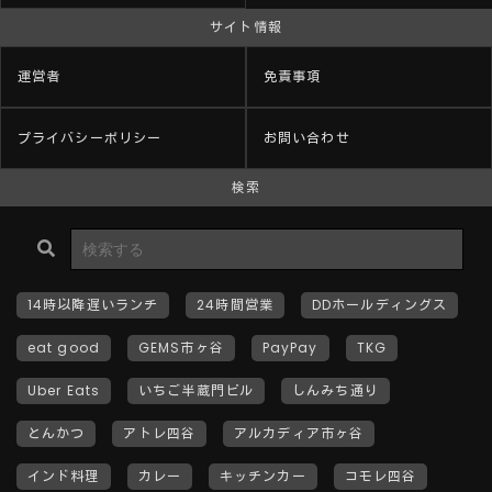
サイト情報
運営者
免責事項
プライバシーポリシー
お問い合わせ
検索
14時以降遅いランチ
24時間営業
DDホールディングス
eat good
GEMS市ヶ谷
PayPay
TKG
Uber Eats
いちご半蔵門ビル
しんみち通り
とんかつ
アトレ四谷
アルカディア市ヶ谷
インド料理
カレー
キッチンカー
コモレ四谷