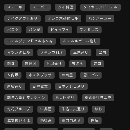
ステーキ
スーパー
タイ料理
ダイヤモンドホテル
テイクアウトあり
テシコ六番町ビル
ハンバーガー
パスタ
パン屋
ビュッフェ
ファミレス
ホテルグランドヒル市ヶ谷
ホテルルポール麹町
マツシタビル
メキシコ料理
三栄通り
出前
刺身
喫煙可
外堀通り
天ぷら
寿司
左内坂
市ヶ谷プラザ
弁当屋
恩田ビル
新宿通り
日曜営業
日本テレビ通り
朝日六番町マンション
杉大門通り
株式会社ラムラ
灯花グループ
牛丼屋
牛込中央通り
移転
立ち食いそば
純喫茶
車力門通り
閉店