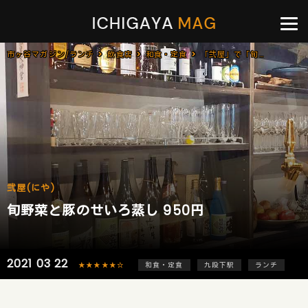
市ヶ谷マガジン/ランチ
飲食店
和食・定食
「弐屋」で「旬野菜と豚のせいろ蒸し(950円)」のランチ[九段下]
弐屋(にや)
旬野菜と豚のせいろ蒸し 950円
2021 03 22
★★★★★☆
和食・定食
九段下駅
ランチ