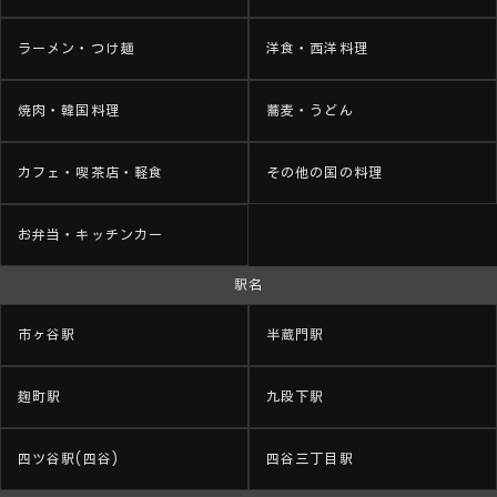
ラーメン・つけ麺
洋食・西洋料理
焼肉・韓国料理
蕎麦・うどん
カフェ・喫茶店・軽食
その他の国の料理
お弁当・キッチンカー
駅名
市ヶ谷駅
半蔵門駅
麹町駅
九段下駅
四ツ谷駅(四谷)
四谷三丁目駅