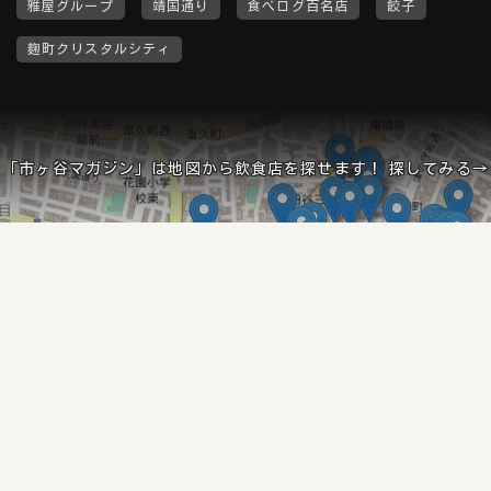
雅屋グループ
靖国通り
食べログ百名店
餃子
麹町クリスタルシティ
「市ヶ谷マガジン」は地図から飲食店を探せます！ 探してみる→