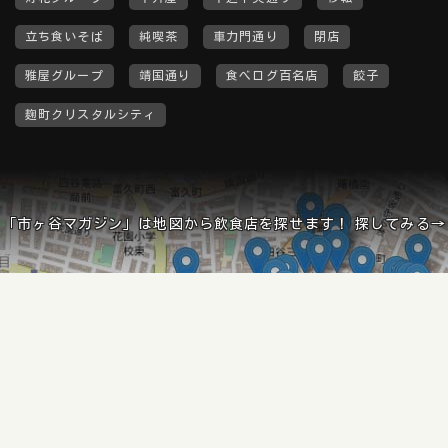
立ち食いそば
純喫茶
車力門通り
閉店
雅屋グループ
靖国通り
食べログ百名店
餃子
麹町クリスタルシティ
「市ヶ谷マガジン」は地図から飲食店を探せます！ 探してみる→