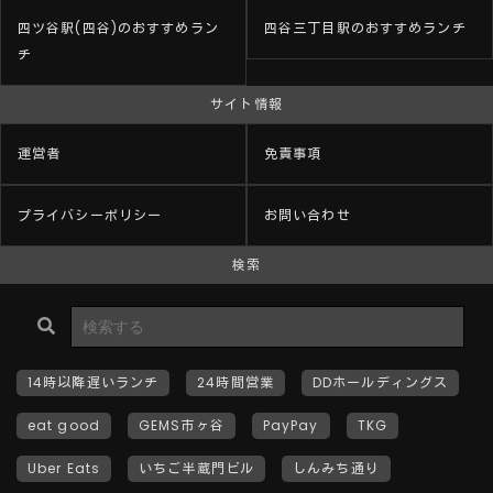
四ツ谷駅(四谷)のおすすめラン
四谷三丁目駅のおすすめランチ
チ
サイト情報
運営者
免責事項
プライバシーポリシー
お問い合わせ
検索
14時以降遅いランチ
24時間営業
DDホールディングス
eat good
GEMS市ヶ谷
PayPay
TKG
Uber Eats
いちご半蔵門ビル
しんみち通り