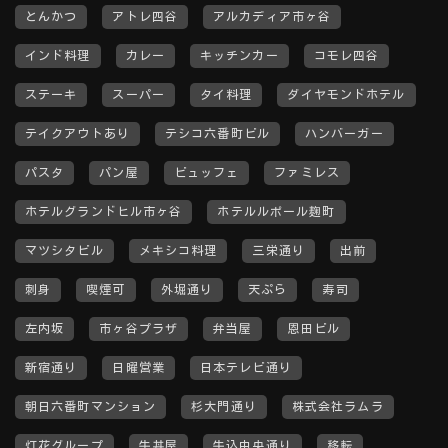
とんかつ
アトレ四谷
アルカディア市ヶ谷
インド料理
カレー
キッチンカー
コモレ四谷
ステーキ
スーパー
タイ料理
ダイヤモンドホテル
テイクアウトあり
テシコ六番町ビル
ハンバーガー
パスタ
パン屋
ビュッフェ
ファミレス
ホテルグランドヒル市ヶ谷
ホテルルポール麹町
マツシタビル
メキシコ料理
三栄通り
出前
刺身
喫煙可
外堀通り
天ぷら
寿司
左内坂
市ヶ谷プラザ
弁当屋
恩田ビル
新宿通り
日曜営業
日本テレビ通り
朝日六番町マンション
杉大門通り
株式会社ラムラ
灯花グループ
牛丼屋
牛込中央通り
移転