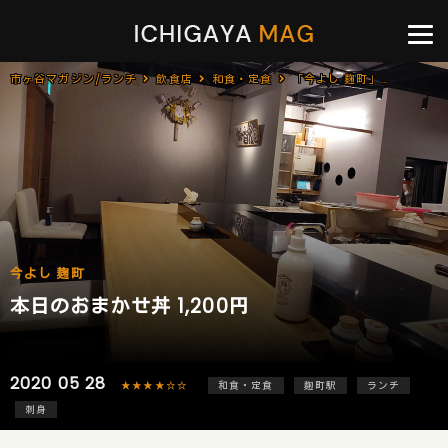
市ヶ谷マガジン/ランチ
飲食店
和食・定食
「今よし 麹町」で「本日のおまかせ丼(1,200円)」のランチ
今よし 麹町
本日のおまかせ丼 1,200円
2020 05 28
★★★★☆☆
和食・定食
麹町駅
ランチ
刺身