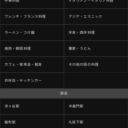
中華料理
イタリアン・イタリア料理
フレンチ・フランス料理
アジア・エスニック
ラーメン・つけ麺
洋食・西洋料理
焼肉・韓国料理
蕎麦・うどん
カフェ・喫茶店・軽食
その他の国の料理
お弁当・キッチンカー
駅名
市ヶ谷駅
半蔵門駅
麹町駅
九段下駅