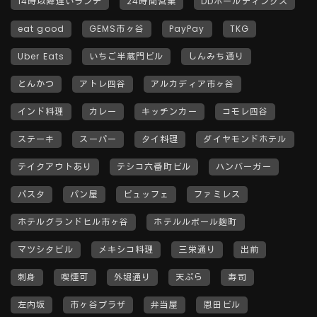
14時以降遅いランチ
24時間営業
DDホールディングス
eat good
GEMS市ヶ谷
PayPay
TKG
Uber Eats
いちご半蔵門ビル
しんみち通り
とんかつ
アトレ四谷
アルカディア市ヶ谷
インド料理
カレー
キッチンカー
コモレ四谷
ステーキ
スーパー
タイ料理
ダイヤモンドホテル
テイクアウトあり
テシコ六番町ビル
ハンバーガー
パスタ
パン屋
ビュッフェ
ファミレス
ホテルグランドヒル市ヶ谷
ホテルルポール麹町
マツシタビル
メキシコ料理
三栄通り
出前
刺身
喫煙可
外堀通り
天ぷら
寿司
左内坂
市ヶ谷プラザ
弁当屋
恩田ビル