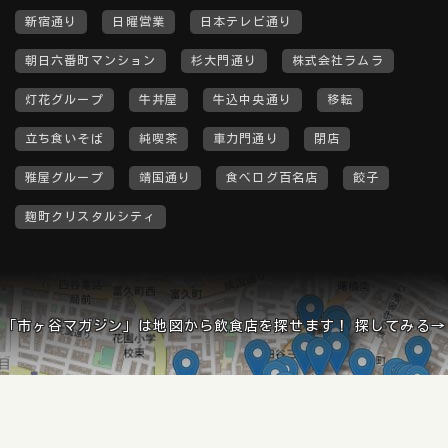
新宿通り
日曜営業
日本テレビ通り
朝日六番町マンション
杉大門通り
株式会社ラムラ
灯花グループ
牛丼屋
牛込中央通り
移転
立ち食いそば
純喫茶
車力門通り
閉店
雅屋グループ
靖国通り
食べログ百名店
餃子
麹町クリスタルシティ
「市ヶ谷マガジン」は地図から飲食店を探せます！ 探してみる→