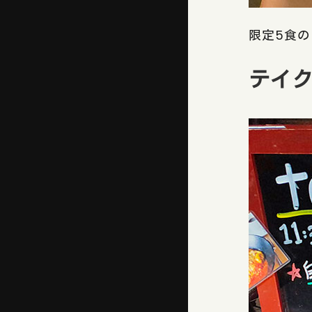
限定5食
テイ