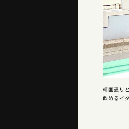
靖国通り
飲めるイ