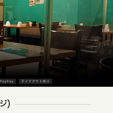
「Brew Lounge 市ケ谷」で「海峡サーモン丼(1,100円)」のランチ
PayPay
テイクアウトあり
ジ)