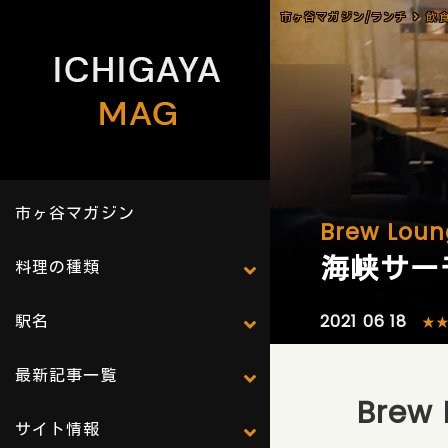
市ヶ谷マガジン/ランチ
飲
市ヶ谷マガジン
Brew Lou
海峡サーモ
料理の種類
駅名
2021 06 18
★
最新記事一覧
Bre
サイト情報