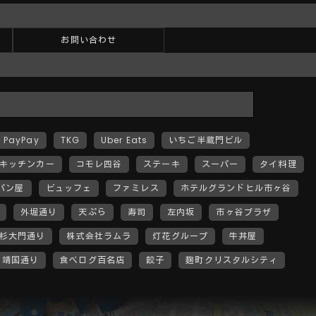
お問い合わせ
PayPay
TKG
Uber Eats
いちご半蔵門ビル
キッチンカー
コモレ四谷
ステーキ
スーパー
タイ料理
パン屋
ビュッフェ
ファミレス
ホテルグランドヒル市ヶ谷
外堀通り
天ぷら
寿司
左内坂
市ヶ谷プラザ
杉大門通り
株式会社ラムラ
灯花グループ
牛丼屋
靖国通り
食べログ百名店
餃子
麹町クリスタルシティ