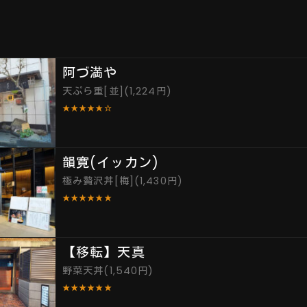
阿づ満や
天ぷら重[並](1,224円)
★★★★★☆
韻寛(イッカン)
極み贅沢丼[梅](1,430円)
★★★★★★
【移転】天真
野菜天丼(1,540円)
★★★★★★