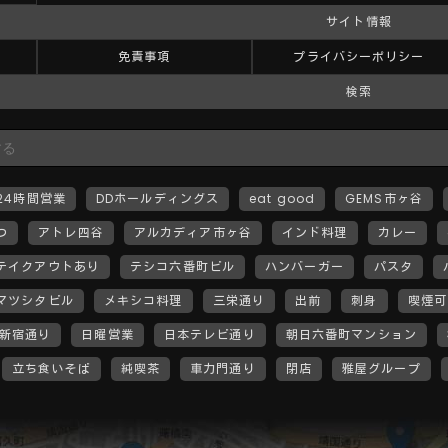
サイト情報
免責事項
プライバシーポリシー
検索
24時間営業
DDホールディングス
eat good
GEMS市ヶ谷
つ
アトレ四谷
アルカディア市ヶ谷
インド料理
カレー
テイクアウトあり
テシコ六番町ビル
ハンバーガー
パスタ
マツシタビル
メキシコ料理
三栄通り
出前
刺身
喫煙可
新宿通り
日曜営業
日本テレビ通り
朝日六番町マンション
立ち食いそば
純喫茶
車力門通り
閉店
雅屋グループ