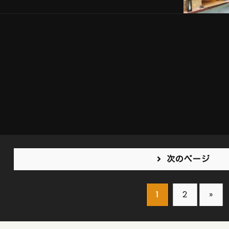
次のページ
2
»
1