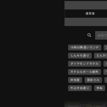
運営者
14時以降遅いランチ
しんみち通り
とんか
ダイヤモンドホテル
ホテルルポール麹町
弁当屋
恩田ビル
牛込中央通り
移転