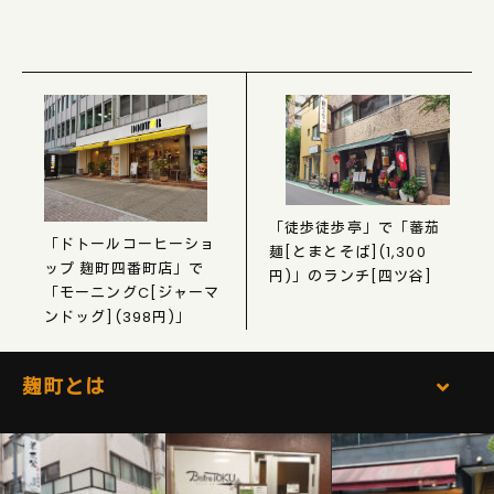
「徒歩徒歩亭」で「蕃茄
「ドトールコーヒーショ
麺[とまとそば](1,300
ップ 麹町四番町店」で
円)」のランチ[四ツ谷]
「モーニングC[ジャーマ
ンドッグ](398円)」
麹町とは