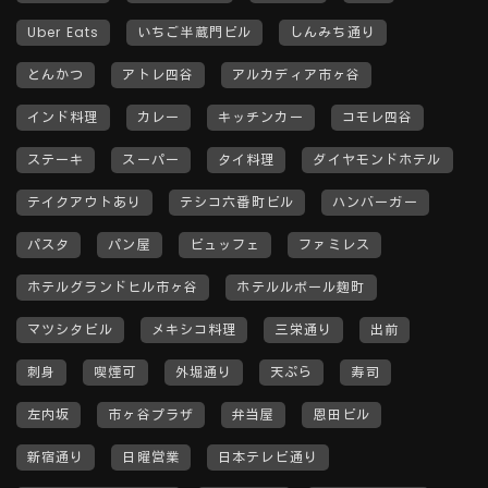
Uber Eats
いちご半蔵門ビル
しんみち通り
とんかつ
アトレ四谷
アルカディア市ヶ谷
インド料理
カレー
キッチンカー
コモレ四谷
ステーキ
スーパー
タイ料理
ダイヤモンドホテル
テイクアウトあり
テシコ六番町ビル
ハンバーガー
パスタ
パン屋
ビュッフェ
ファミレス
ホテルグランドヒル市ヶ谷
ホテルルポール麹町
マツシタビル
メキシコ料理
三栄通り
出前
刺身
喫煙可
外堀通り
天ぷら
寿司
左内坂
市ヶ谷プラザ
弁当屋
恩田ビル
新宿通り
日曜営業
日本テレビ通り