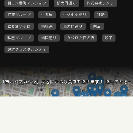
朝日六番町マンション
杉大門通り
株式会社ラムラ
灯花グループ
牛丼屋
牛込中央通り
移転
立ち食いそば
純喫茶
車力門通り
閉店
雅屋グループ
靖国通り
食べログ百名店
餃子
麹町クリスタルシティ
「市ヶ谷マガジン」は地図から飲食店を探せます！ 探してみる→