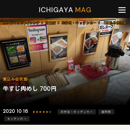
市ヶ谷マガジン/ランチ
飲食店
お弁当・キッチンカー
「煮込み伝次郎」で「牛すじ肉めし(700円)」のキッチンカー[麴町]
煮込み伝次郎
牛すじ肉めし 700円
2020 10 16
★★★★★☆
お弁当・キッチンカー
麹町駅
キッチンカー